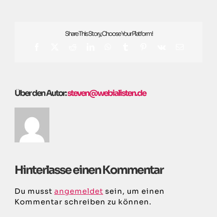
Share This Story, Choose Your Platform!
Facebook
X
Reddit
LinkedIn
WhatsApp
Tumblr
Pinterest
Vk
E-
Mail
Über den Autor:
steven@webialisten.de
Hinterlasse einen Kommentar
Du musst
angemeldet
sein, um einen
Kommentar schreiben zu können.