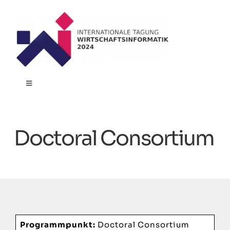
Zum
Inhalt
springen
Toggle
Navigation
Start
Doctoral Consortium
Programm
Einreichung
Teilnahme
Programmpunkt:
Doctoral Consortium