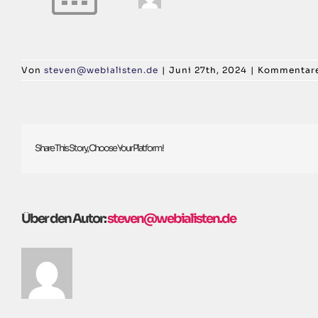
Von
steven@webialisten.de
|
Juni 27th, 2024
|
Kommentare 
Share This Story, Choose Your Platform!
Über den Autor:
steven@webialisten.de