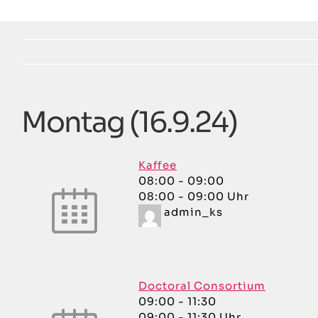
Zum
Inhalt
springen
Montag (16.9.24)
Kaffee
08:00
-
09:00
08:00 - 09:00 Uhr
admin_ks
Doctoral Consortium
09:00
-
11:30
09:00 - 11:30 Uhr