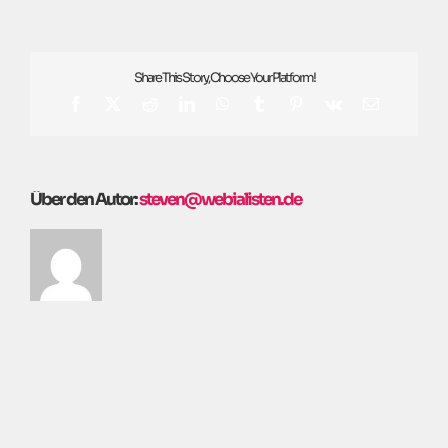
(15.9.24)
Share This Story, Choose Your Platform!
Facebook
X
Reddit
LinkedIn
WhatsApp
Tumblr
Pinterest
Vk
E-
Mail
Über den Autor:
steven@webialisten.de