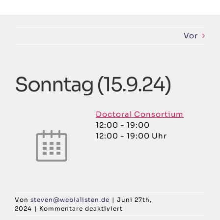
Zum
Inhalt
springen
Vor
Sonntag (15.9.24)
Doctoral Consortium
12:00
-
19:00
12:00 - 19:00 Uhr
Von
steven@webialisten.de
|
Juni 27th,
für
2024
|
Kommentare deaktiviert
Sonntag