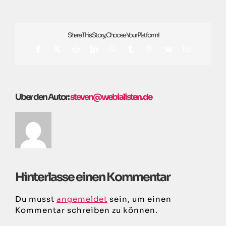
Share This Story, Choose Your Platform!
Facebook
X
Reddit
LinkedIn
WhatsApp
Tumblr
Pinterest
Vk
E-
Mail
Über den Autor:
steven@webialisten.de
Hinterlasse einen Kommentar
Du musst
angemeldet
sein, um einen
Kommentar schreiben zu können.