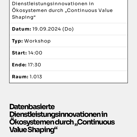
Dienstleistungsinnovationen in
Veranstaltungsort
Ökosystemen durch „Continuous Value
Shaping“
Datum:
19.09.2024 (Do)
Organisatoren
Typ:
Workshop
Start:
14:00
Ende:
17:30
Raum:
1.013
Datenbasierte
Dienstleistungsinnovationen in
Ökosystemen durch „Continuous
Value Shaping“